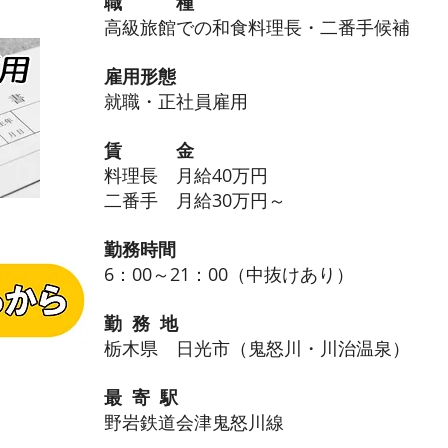
職 種
高級旅館での和食料理長・二番手候補
雇用形態
就職・正社員雇用
賃 金
料理長 月給40万円
二番手 月給30万円～
勤務時間
6：00～21：00（中抜けあり）
勤 務 地
栃木県 日光市（鬼怒川・川治温泉）
最 寄 駅
野岩鉄道会津鬼怒川線