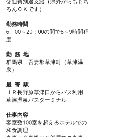
交通費別途支給（県
外からももち
ろんＯＫです）
勤務時間
6：00～20：00の間で8～9時間程
度
勤 務 地
群馬県 吾妻郡草津町（草津温
泉）
最 寄 駅
ＪＲ長野原草津口からバス利用
草津温泉バスターミナル
仕事内容
客室数100室を超えるホテルでの
和食調理