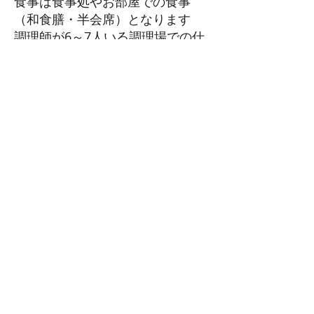
食事は食
事処やお部屋での食事
（和食膳・半会席）となります
調理師が6～7人いる調理場での仕
事です
バイキング調理を希望の方は、同
じ草津温泉内で別ホテルの
紹介も可能です
待 遇
食費・寮費無料（個室）
そ の 他
その他群馬県、栃木県など関東圏
ホテルでの募集（和食・洋食）も
あります。お気軽にお問い合わせ
ください