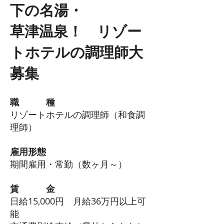
下の名湯・
草津温泉！ リゾー
トホテルの調理師大
募集
職 種
リゾートホテ
ルの調理師（和食調
理師）
雇用形態
期間雇用・常
勤（数ヶ月～）
賃 金
日給15,000円 月給36
万円以上可
能